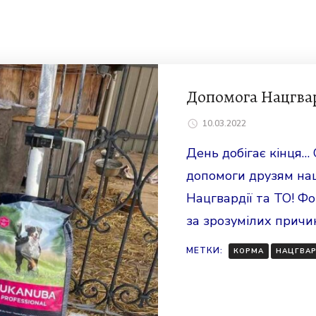
Допомога Нацгва
10.03.2022
День добігає кінця…
допомоги друзям на
Нацгвардії та ТО! Фо
за зрозумілих причи
МЕТКИ:
КОРМА
НАЦГВА