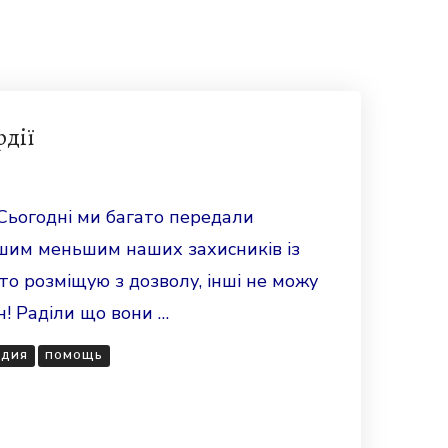
рдії
 Сьогодні ми багато передали
шим меньшим наших захисників із
то розміщую з дозволу, інші не можу
н! Раділи що вони …
РДИЯ
ПОМОЩЬ