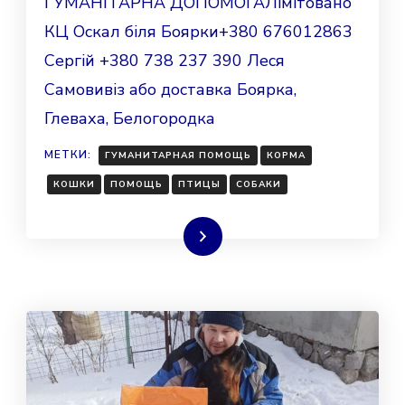
ГУМАНІТАРНА ДОПОМОГАЛімітовано
КЦ Оскал біля Боярки+380 676012863
Сергій +380 738 237 390 Леся
Самовивіз або доставка Боярка,
Глеваха, Белогородка⠀
МЕТКИ:
ГУМАНИТАРНАЯ ПОМОЩЬ
КОРМА
КОШКИ
ПОМОЩЬ
ПТИЦЫ
СОБАКИ
Читать далее