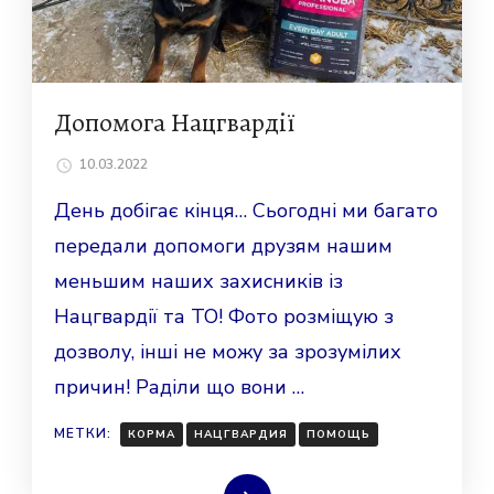
Допомога Нацгвардії
10.03.2022
День добігає кінця… Сьогодні ми багато
передали допомоги друзям нашим
меньшим наших захисників із
Нацгвардії та ТО! Фото розміщую з
дозволу, інші не можу за зрозумілих
причин! Раділи що вони …
МЕТКИ:
КОРМА
НАЦГВАРДИЯ
ПОМОЩЬ